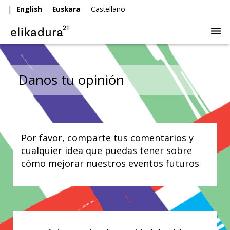
|
English
Euskara
Castellano
PRESENTACIÓN
Danos tu opinión
PROGRAMA
PONENTES
LOCALIZACIÓN
Por favor, comparte tus comentarios y
cualquier idea que puedas tener sobre
DOCUMENTOS
cómo mejorar nuestros eventos futuros
SALA DE PRENSA
OPINIÓN
WEBS RELACIONADAS